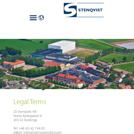
Legal Terms
JD Stenqvist AB
Norra Kyrkogatan 6
265 02 Kvidinge
Tel: +46 (0) 42 744 00
eMail:
info(at)stenqvist(dot)com