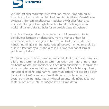
varumärket eller registrerat Stenqvist-varumärke. Användning av
innehållet på annat sätt än här beskrivet är inte tillåtet. Överträdelse
av dessa villkor kan innebära överträdelser av vår eller försörjares
intellektuella äganderättigheter och vi kan därför tvingas vidta
nödvändiga juridiska åtgärder för att skydda dessa rättigheter.
Innehållet kan granskas och skrivas ut, och dokumenten därefter
distribueras förutsatt att dessa dokument används enbart för
information och personligt icke-kommersiellt syfte och endast om
hänvisning till görs till Stenqvist varje gång dokumentet används. Det
är inte tillåtet att byta ut, ändra, sälja eller överföra något som är
publicerat på siten.
Om Ni skickar eller kommunicerar material till siten via elektronisk post
eller annat, kommer all sådan kommunikation om inget annat anges
att hanteras som icke-konfidentiellt och utan äganderätt. Stenqvist har
rätt att använda, utan någon kompensation till Er, alla koncept, ideér,
kunskap eller teknik som nämns i kommunikationen Ni skickat till siten
för vilket ändamål som helst. Emellertid är Ni medveten om och
överens om att Stenqvist inte är tvingad att använda några idéer och
material och att Ni inte har någon rätt att kräva detta.