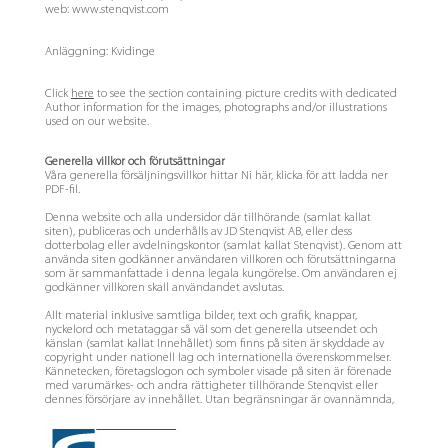
web:
www.stenqvist.com
Anläggning: Kvidinge
Click
here
to see the section containing picture credits with dedicated
Author information for the images, photographs and/or illustrations
used on our website.
Generella villkor och förutsättningar
Våra generella försäljningsvillkor hittar Ni här, klicka för att ladda ner
PDF-fil.
Denna website och alla undersidor där tillhörande (samlat kallat
siten), publiceras och underhålls av JD Stenqvist AB, eller dess
dotterbolag eller avdelningskontor (samlat kallat Stenqvist). Genom att
använda siten godkänner användaren villkoren och förutsättningarna
som är sammanfattade i denna legala kungörelse. Om användaren ej
godkänner villkoren skall användandet avslutas.
Allt material inklusive samtliga bilder, text och grafik, knappar,
nyckelord och metataggar så väl som det generella utseendet och
känslan (samlat kallat Innehållet) som finns på siten är skyddade av
copyright under nationell lag och internationella överenskommelser.
Kännetecken, företagslogon och symboler visade på siten är förenade
med varumärkes- och andra rättigheter tillhörande Stenqvist eller
dennes försörjare av innehållet. Utan begränsningar är ovannämnda,