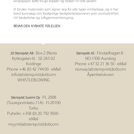
wrapspapir, kaffe-to-go-kopper og bokser til f.eks salater.
Vi bruker materialer som egner seg for alle typer emballasje, og vi har
bred kunnskap om forskjellige beskyttelsesbarrierer som aromatetthet,
UV-beskyttelse og luftgjennomtrenging.
BEVAR DEN NYBAKTE FØLELSEN
· Box 2 (Norra
· Finstadhagan 8 ·
JD Stenqvist AB
Stenqvist AS
Kyrkogatan 6) · SE-265 02
NO-1930 Aurskog
Kvidinge
Phone +47 32 21 36 50 · eMail
Phone +46 (0) 42 744 00 · eMail
norway(at)stenqvist(dot)com
info(at)stenqvist(dot)com
Åpenhetsloven
WHISTLEBLOWING
· PL 2008
Stenqvist Suomi Oy
(Tuureporinkatu 11A) · FI-20100
Turku
Puhelin: +358 (0) 20 792 9500 ·
eMail
myynti(at)stenqvist(dot)com